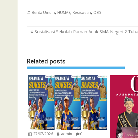
,
,
,
Berita Umum
HUMAS
Kesiswaan
OSIS
Navigasi
Sosialisasi Sekolah Ramah Anak SMA Negeri 2 Tub
pos
Related posts
27/07/2026
admin
0