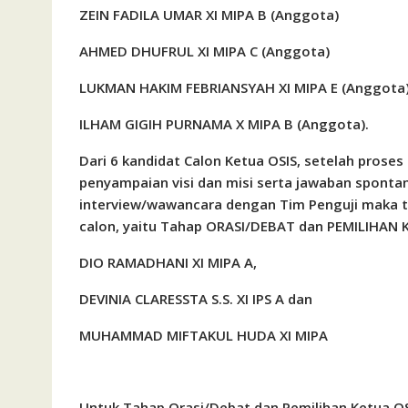
ZEIN FADILA UMAR XI MIPA B (Anggota)
AHMED DHUFRUL XI MIPA C
(Anggota)
LUKMAN HAKIM
FEBRIANSYAH XI MIPA E
(Anggota
ILHAM GIGIH PURNAMA X MIPA B (Anggota).
Dari 6 kandidat Calon Ketua OSIS, setelah proses
penyampaian visi dan misi serta jawaban spontan
interview/wawancara dengan Tim Penguji maka
calon, yaitu Tahap
ORASI/DEBAT dan PEMILIHAN K
DIO RAMADHANI XI MIPA A,
DEVINIA CLARESSTA S.S. XI IPS A dan
MUHAMMAD MIFTAKUL HUDA XI MIPA
Untuk Tahap Orasi/Debat dan Pemilihan Ketua OS