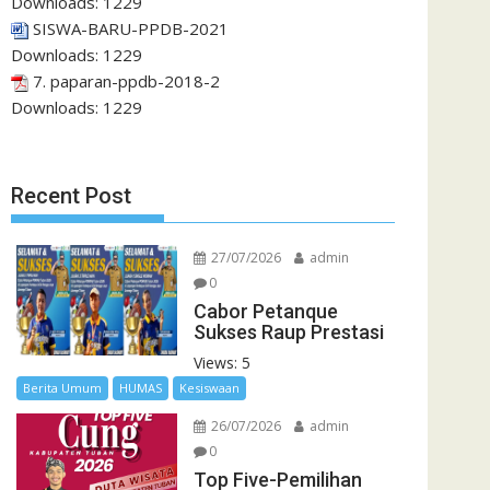
Downloads:
1229
SISWA-BARU-PPDB-2021
Downloads:
1229
7. paparan-ppdb-2018-2
Downloads:
1229
Recent Post
27/07/2026
admin
0
Cabor Petanque
Sukses Raup Prestasi
Views: 5
Berita Umum
HUMAS
Kesiswaan
26/07/2026
admin
0
Top Five-Pemilihan