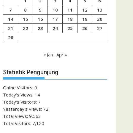
1
2
3
4
5
6
7
8
9
10
11
12
13
14
15
16
17
18
19
20
21
22
23
24
25
26
27
28
« Jan
Apr »
Statistik Pengunjung
Online Visitors:
0
Today's Views:
14
Today's Visitors:
7
Yesterday's Views:
72
Total Views:
9,563
Total Visitors:
7,120