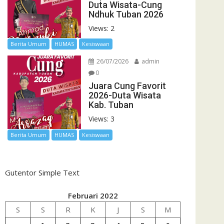
Duta Wisata-Cung
Ndhuk Tuban 2026
Views: 2
Berita Umum
HUMAS
Kesiswaan
26/07/2026
admin
0
Juara Cung Favorit
2026-Duta Wisata
Kab. Tuban
Views: 3
Berita Umum
HUMAS
Kesiswaan
Gutentor Simple Text
Februari 2022
S
S
R
K
J
S
M