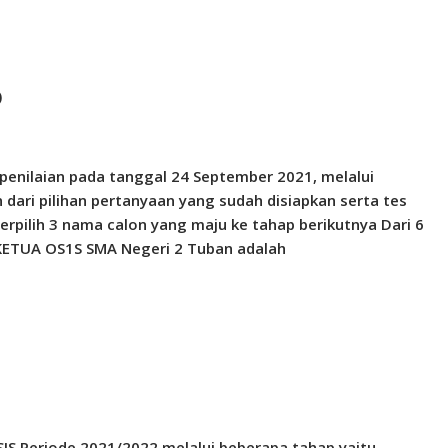
)
 penilaian pada tanggal 24
September 2021, melalui
 dari pilihan
pertanyaan yang sudah disiapkan serta tes
terpilih 3 nama calon yang maju ke tahap berikutnya Dari 6
ETUA OS1S SMA Negeri 2 Tuban adalah
IS Periode 2021/2022 melalui
beberapa tahap yaitu