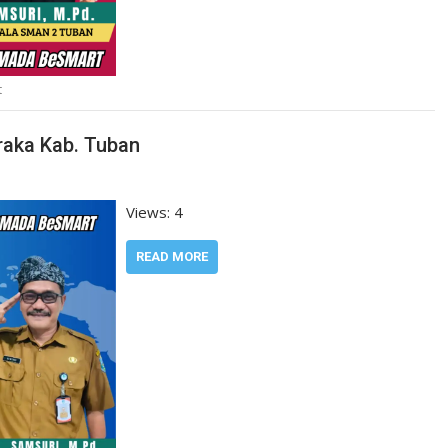
t
raka Kab. Tuban
Views: 4
READ MORE