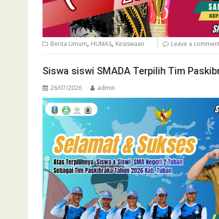
,
,
Berita Umum
HUMAS
Kesiswaan
Leave a commen
Siswa siswi SMADA Terpilih Tim Paskib
26/07/2026
admin