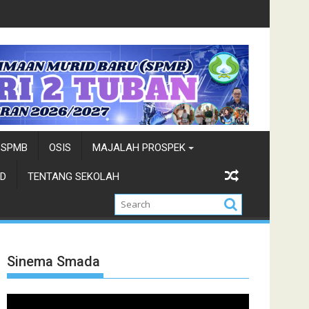
stasi
Top Five-Pemilihan Duta Wisata-Cung N
SPMB
OSIS
MAJALAH PROSPEK
D
TENTANG SEKOLAH
Sinema Smada