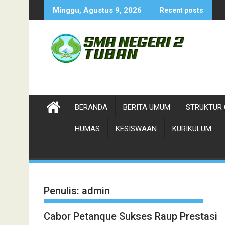
Skip
isata-Ndhuk Kab. Tuban 2026
Siswa siswi SMADA Terp
Minggu, Agustus 9, 2026
Recent posts
to
content
BERANDA
BERITA UMUM
STRUKTUR 
HUMAS
KESISWAAN
KURIKULUM
Penulis:
admin
Cabor Petanque Sukses Raup Prestasi