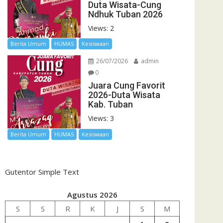
Duta Wisata-Cung
Ndhuk Tuban 2026
Views: 2
Berita Umum
HUMAS
Kesiswaan
26/07/2026
admin
0
Juara Cung Favorit
2026-Duta Wisata
Kab. Tuban
Views: 3
Berita Umum
HUMAS
Kesiswaan
Gutentor Simple Text
Agustus 2026
S
S
R
K
J
S
M