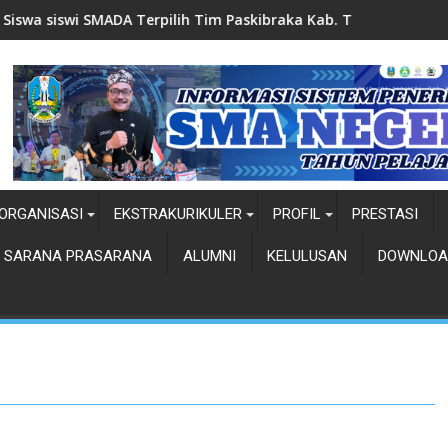
ilih Tim Paskibraka Kab. Tuban
Cabor Petanque Sukses Raup Pre
ORGANISASI
EKSTRAKURIKULER
PROFIL
PRESTASI
SARANA PRASARANA
ALUMNI
KELULUSAN
DOWNLOA