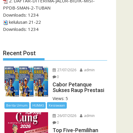
2. DAFTAR-DITERIMA-JALUR-BIDIK-MISI-
PPDB-SMAN-2-TUBAN
Downloads:
1234
kelulusan 21-22
Downloads:
1234
Recent Post
27/07/2026
admin
0
Cabor Petanque
Sukses Raup Prestasi
Views: 5
Berita Umum
HUMAS
Kesiswaan
26/07/2026
admin
0
Top Five-Pemilihan