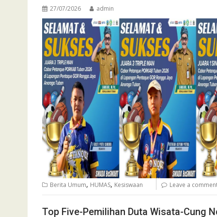
27/07/2026
admin
,
,
Berita Umum
HUMAS
Kesiswaan
Leave a commen
Top Five-Pemilihan Duta Wisata-Cung 