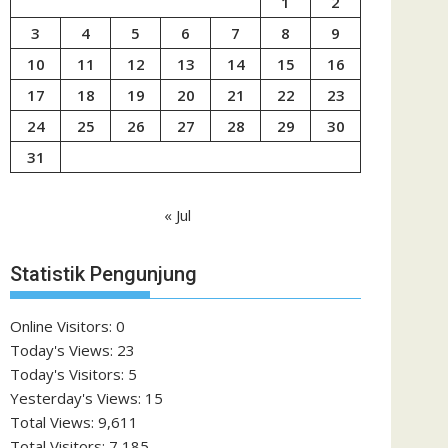
1
2
3
4
5
6
7
8
9
10
11
12
13
14
15
16
17
18
19
20
21
22
23
24
25
26
27
28
29
30
31
« Jul
Statistik Pengunjung
Online Visitors:
0
Today's Views:
23
Today's Visitors:
5
Yesterday's Views:
15
Total Views:
9,611
Total Visitors:
7,185