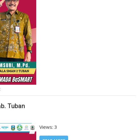
t
ab. Tuban
Views: 3