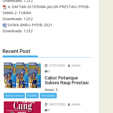
Downloads:
1232
4. DAFTAR-DITERIMA-JALUR-PRESTASI-PPDB-
SMAN-2-TUBAN
Downloads:
1232
SISWA-BARU-PPDB-2021
Downloads:
1232
Recent Post
27/07/2026
admin
0
Cabor Petanque
Sukses Raup Prestasi
Views: 5
Berita Umum
HUMAS
Kesiswaan
26/07/2026
admin
0