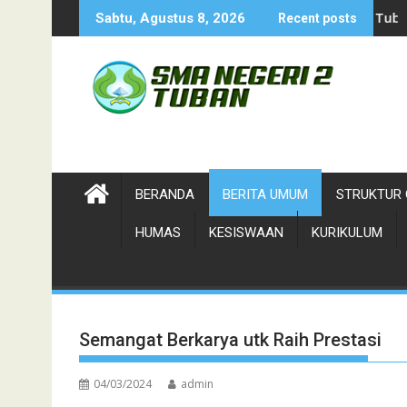
Skip
Cabor Petanque 
Sabtu, Agustus 8, 2026
Recent posts
to
content
BERANDA
BERITA UMUM
STRUKTUR 
HUMAS
KESISWAAN
KURIKULUM
Semangat Berkarya utk Raih Prestasi
04/03/2024
admin