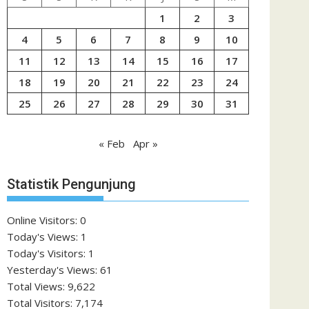
1
2
3
4
5
6
7
8
9
10
11
12
13
14
15
16
17
18
19
20
21
22
23
24
25
26
27
28
29
30
31
« Feb
Apr »
Statistik Pengunjung
Online Visitors:
0
Today's Views:
1
Today's Visitors:
1
Yesterday's Views:
61
Total Views:
9,622
Total Visitors:
7,174