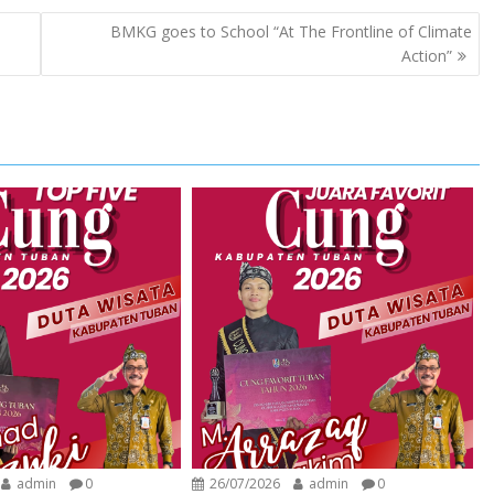
BMKG goes to School “At The Frontline of Climate
Action”
admin
0
26/07/2026
admin
0