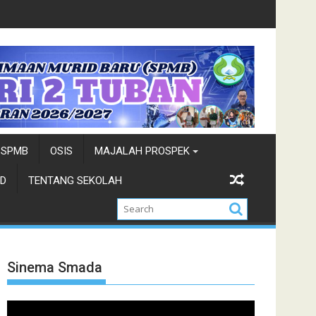
a Wisata-Cung Ndhuk Tuban 2026
Juara Cung Favorit 2026-Duta Wi
SPMB
OSIS
MAJALAH PROSPEK
D
TENTANG SEKOLAH
Sinema Smada