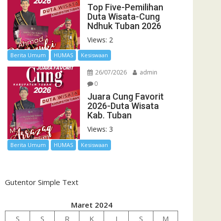
Top Five-Pemilihan
Duta Wisata-Cung
Ndhuk Tuban 2026
Views: 2
Berita Umum
HUMAS
Kesiswaan
26/07/2026
admin
0
Juara Cung Favorit
2026-Duta Wisata
Kab. Tuban
Views: 3
Berita Umum
HUMAS
Kesiswaan
Gutentor Simple Text
Maret 2024
S
S
R
K
J
S
M