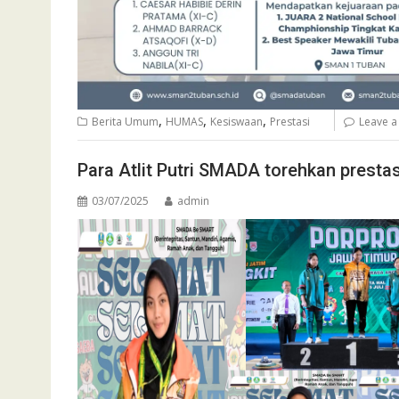
,
,
,
Berita Umum
HUMAS
Kesiswaan
Prestasi
Leave 
Para Atlit Putri SMADA torehkan prestas
03/07/2025
admin