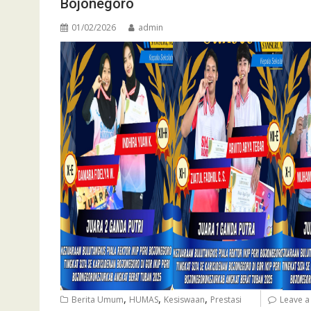
Bojonegoro
01/02/2026
admin
,
,
,
Berita Umum
HUMAS
Kesiswaan
Prestasi
Leave 