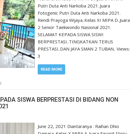
Putri Duta Anti Narkoba 2021..Juara
Fotogenic Putri Duta Anti Narkoba 2021.
Rendi Prayoga Wijaya..Kelas XI MIPA D..Juara
2 Senior Taekwondo Nasional 2021.
SELAMAT KEPADA SISWA SISWI
BERPRESTASI..TINGKATKAN TERUS
PRESTASI..DAN JAYA SMAN 2 TUBAN.. Views:
3
READ MORE
t
PADA SISWA BERPRESTASI DI BIDANG NON
021
June 22, 2021 Diantaranya : Raihan Dhio
Damara..Kelas X MIPA A..Juara Favorit Story