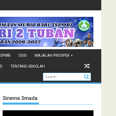
braka Kab. Tuban
Cabor Petanque Sukses Raup Prestasi
SPMB
OSIS
MAJALAH PROSPEK
D
TENTANG SEKOLAH
Sinema Smada