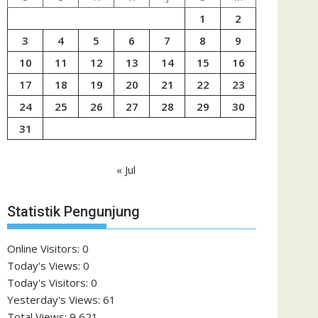
1
2
3
4
5
6
7
8
9
10
11
12
13
14
15
16
17
18
19
20
21
22
23
24
25
26
27
28
29
30
31
« Jul
Statistik Pengunjung
Online Visitors:
0
Today's Views:
0
Today's Visitors:
0
Yesterday's Views:
61
Total Views:
9,621