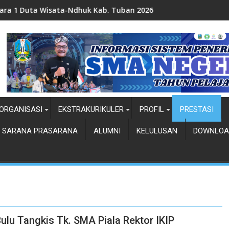
ab. Tuban 2026
Siswa siswi SMADA Terpilih Tim Paski
ORGANISASI
EKSTRAKURIKULER
PROFIL
PRESTASI
SARANA PRASARANA
ALUMNI
KELULUSAN
DOWNLOA
lu Tangkis Tk. SMA Piala Rektor IKIP