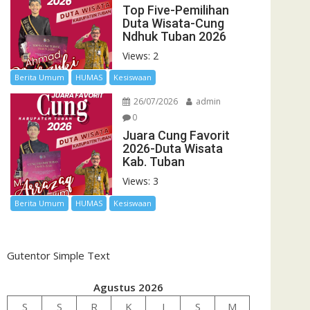
Top Five-Pemilihan
Duta Wisata-Cung
Ndhuk Tuban 2026
Views: 2
Berita Umum
HUMAS
Kesiswaan
26/07/2026
admin
0
Juara Cung Favorit
2026-Duta Wisata
Kab. Tuban
Views: 3
Berita Umum
HUMAS
Kesiswaan
Gutentor Simple Text
Agustus 2026
S
S
R
K
J
S
M