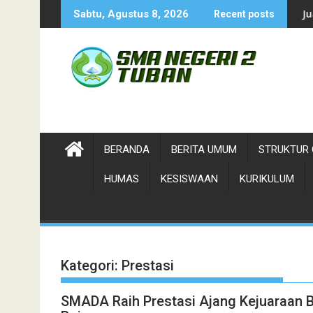
Skip
2026-Duta Wisata Kab. Tuban
Juara 1 Duta Wisata-Ndhuk K
Sabtu, Agustus 8, 2026
Recent posts
to
content
BERANDA
BERITA UMUM
STRUKTUR 
HUMAS
KESISWAAN
KURIKULUM
Kategori:
Prestasi
SMADA Raih Prestasi Ajang Kejuaraan Bu