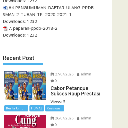
Downloads:
1232
#4 PENGUMUMAN-DAFTAR-ULANG-PPDB-
SMAN-2-TUBAN-TP.-2020-2021-1
Downloads:
1232
7. paparan-ppdb-2018-2
Downloads:
1232
Recent Post
27/07/2026
admin
0
Cabor Petanque
Sukses Raup Prestasi
Views: 5
Berita Umum
HUMAS
Kesiswaan
26/07/2026
admin
0