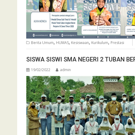
,
,
,
,
Berita Umum
HUMAS
Kesiswaan
Kurikulum
Prestasi
SISWA SISWI SMA NEGERI 2 TUBAN BE
19/02/2022
admin