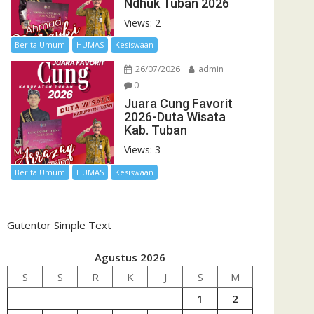
Ndhuk Tuban 2026
Views: 2
Berita Umum
HUMAS
Kesiswaan
26/07/2026
admin
0
Juara Cung Favorit
2026-Duta Wisata
Kab. Tuban
Views: 3
Berita Umum
HUMAS
Kesiswaan
Gutentor Simple Text
Agustus 2026
S
S
R
K
J
S
M
1
2