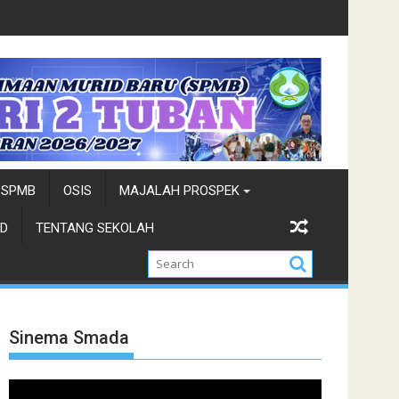
ara 1 Duta Wisata-Ndhuk Kab. Tuban 2026
Siswa siswi
SPMB
OSIS
MAJALAH PROSPEK
D
TENTANG SEKOLAH
Sinema Smada