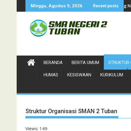
Skip
Top Five-Pemilihan Duta Wisata-Cung Ndhuk Tu
Minggu, Agustus 9, 2026
Recent posts
to
content
BERANDA
BERITA UMUM
STRUKTUR 
HUMAS
KESISWAAN
KURIKULUM
Struktur Organisasi SMAN 2 Tuban
Views: 149