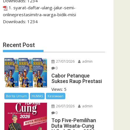
Downloads:
1234
1. syarat-daftar-ulang-jalur-semi-
onlineprestasimitra-warga-bidik-misi
Downloads:
1234
Recent Post
27/07/2026
admin
0
Cabor Petanque
Sukses Raup Prestasi
Views: 5
Berita Umum
HUMAS
Kesiswaan
26/07/2026
admin
0
Top Five-Pemilihan
Duta Wisata-Cung