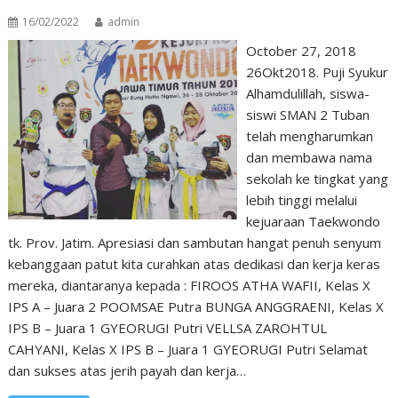
16/02/2022
admin
October 27, 2018
26Okt2018. Puji Syukur
Alhamdulillah, siswa-
siswi SMAN 2 Tuban
telah mengharumkan
dan membawa nama
sekolah ke tingkat yang
lebih tinggi melalui
kejuaraan Taekwondo
tk. Prov. Jatim. Apresiasi dan sambutan hangat penuh senyum
kebanggaan patut kita curahkan atas dedikasi dan kerja keras
mereka, diantaranya kepada : FIROOS ATHA WAFII, Kelas X
IPS A – Juara 2 POOMSAE Putra BUNGA ANGGRAENI, Kelas X
IPS B – Juara 1 GYEORUGI Putri VELLSA ZAROHTUL
CAHYANI, Kelas X IPS B – Juara 1 GYEORUGI Putri Selamat
dan sukses atas jerih payah dan kerja…