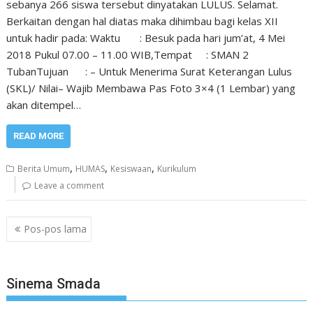
sebanya 266 siswa tersebut dinyatakan LULUS. Selamat.
Berkaitan dengan hal diatas maka dihimbau bagi kelas XII
untuk hadir pada: Waktu : Besuk pada hari jum’at, 4 Mei
2018 Pukul 07.00 – 11.00 WIB,Tempat : SMAN 2
TubanTujuan : – Untuk Menerima Surat Keterangan Lulus
(SKL)/ Nilai– Wajib Membawa Pas Foto 3×4 (1 Lembar) yang
akan ditempel…
READ MORE
,
,
,
Berita Umum
HUMAS
Kesiswaan
Kurikulum
Leave a comment
Navigasi
Pos-pos lama
pos
Sinema Smada