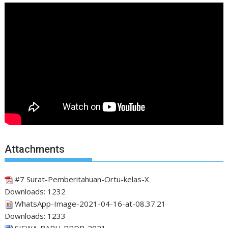
Attachments
#7 Surat-Pemberitahuan-Ortu-kelas-X
Downloads:
1232
WhatsApp-Image-2021-04-16-at-08.37.21
Downloads:
1233