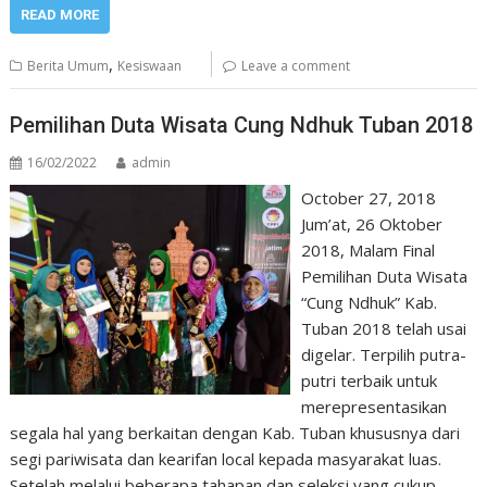
READ MORE
,
Berita Umum
Kesiswaan
Leave a comment
Pemilihan Duta Wisata Cung Ndhuk Tuban 2018
16/02/2022
admin
October 27, 2018
Jum’at, 26 Oktober
2018, Malam Final
Pemilihan Duta Wisata
“Cung Ndhuk” Kab.
Tuban 2018 telah usai
digelar. Terpilih putra-
putri terbaik untuk
merepresentasikan
segala hal yang berkaitan dengan Kab. Tuban khususnya dari
segi pariwisata dan kearifan local kepada masyarakat luas.
Setelah melalui beberapa tahapan dan seleksi yang cukup