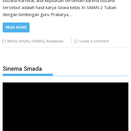
busana Karnival, ada kepuasan tersendiri karena busana
tersebut adalah hasil karya Siswa kelas XI SMAN 2 Tuban
dengan bimbingan guru Prakarya.…
READ MORE
,
,
Berita Umum
HUMAS
Kesiswaan
Leave a comment
Sinema Smada