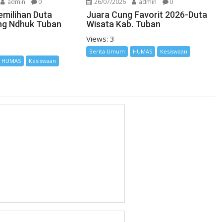
admin
0
26/07/2026
admin
0
emilihan Duta
Juara Cung Favorit 2026-Duta
ng Ndhuk Tuban
Wisata Kab. Tuban
Views: 3
Berita Umum
HUMAS
Kesiswaan
HUMAS
Kesiswaan