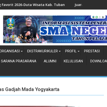
uta Wisata Kab. Tuban
Juara 1 Duta Wisata-Ndhuk Kab. T
ORGANISASI
EKSTRAKURIKULER
PROFIL
PRESTASI
SARANA PRASARANA
ALUMNI
KELULUSAN
DOWNLOA
tas Gadjah Mada Yogyakarta