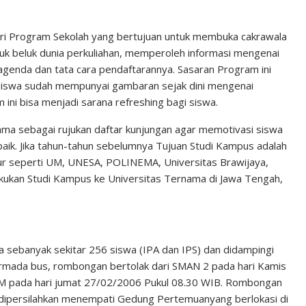
ri Program Sekolah yang bertujuan untuk membuka cakrawala
k beluk dunia perkuliahan, memperoleh informasi mengenai
a agenda dan tata cara pendaftarannya. Sasaran Program ini
, siswa sudah mempunyai gambaran sejak dini mengenai
m ini bisa menjadi sarana refreshing bagi siswa.
ama sebagai rujukan daftar kunjungan agar memotivasi siswa
 baik. Jika tahun-tahun sebelumnya Tujuan Studi Kampus adalah
ur seperti UM, UNESA, POLINEMA, Universitas Brawijaya,
ukan Studi Kampus ke Universitas Ternama di Jawa Tengah,
a sebanyak sekitar 256 siswa (IPA dan IPS) dan didampingi
rmada bus, rombongan bertolak dari SMAN 2 pada hari Kamis
M pada hari jumat 27/02/2006 Pukul 08.30 WIB. Rombongan
dipersilahkan menempati Gedung Pertemuanyang berlokasi di