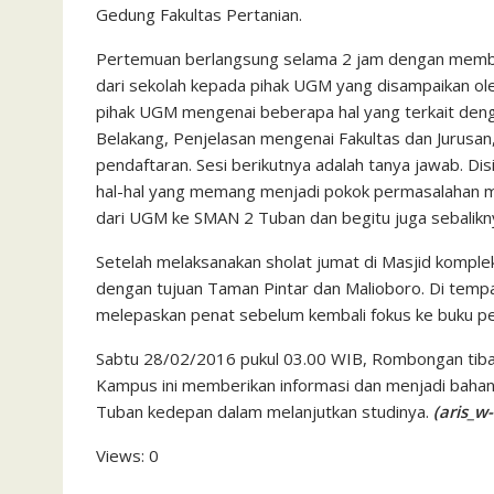
Gedung Fakultas Pertanian.
Pertemuan berlangsung selama 2 jam dengan membah
dari sekolah kepada pihak UGM yang disampaikan oleh
pihak UGM mengenai beberapa hal yang terkait dengan
Belakang, Penjelasan mengenai Fakultas dan Jurusan,
pendaftaran. Sesi berikutnya adalah tanya jawab. Dis
hal-hal yang memang menjadi pokok permasalahan 
dari UGM ke SMAN 2 Tuban dan begitu juga sebalikny
Setelah melaksanakan sholat jumat di Masjid komp
dengan tujuan Taman Pintar dan Malioboro. Di temp
melepaskan penat sebelum kembali fokus ke buku pel
Sabtu 28/02/2016 pukul 03.00 WIB, Rombongan tiba k
Kampus ini memberikan informasi dan menjadi bahan
Tuban kedepan dalam melanjutkan studinya.
(aris_w
Views: 0