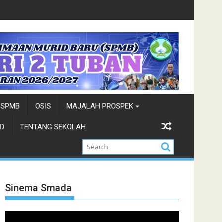
uban 2026
Siswa siswi SMADA Terpilih Tim Paskibraka
SPMB
OSIS
MAJALAH PROSPEK
D
TENTANG SEKOLAH
Sinema Smada