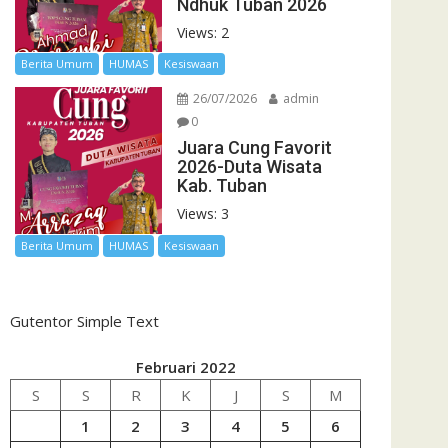
Ndhuk Tuban 2026
Views: 2
Berita Umum
HUMAS
Kesiswaan
26/07/2026
admin
0
Juara Cung Favorit
2026-Duta Wisata
Kab. Tuban
Views: 3
Berita Umum
HUMAS
Kesiswaan
Gutentor Simple Text
Februari 2022
S
S
R
K
J
S
M
1
2
3
4
5
6