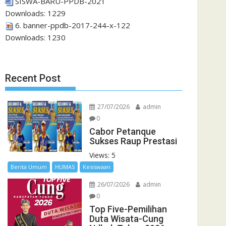
SISWA-BARU-PPDB-2021
Downloads:
1229
6. banner-ppdb-2017-244-x-122
Downloads:
1230
Recent Post
27/07/2026
admin
0
Cabor Petanque
Sukses Raup Prestasi
Views: 5
Berita Umum
HUMAS
Kesiswaan
26/07/2026
admin
0
Top Five-Pemilihan
Duta Wisata-Cung