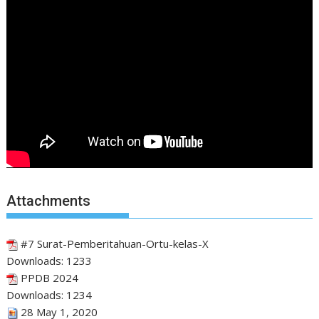
Attachments
#7 Surat-Pemberitahuan-Ortu-kelas-X
Downloads:
1233
PPDB 2024
Downloads:
1234
28 May 1, 2020