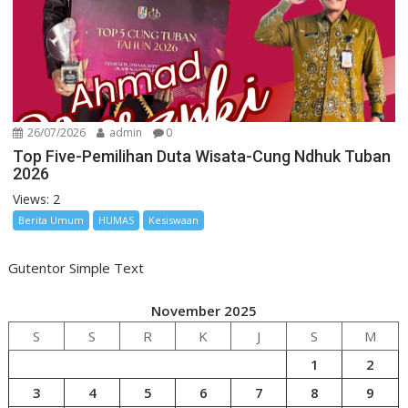
26/07/2026
admin
0
Top Five-Pemilihan Duta Wisata-Cung Ndhuk Tuban
2026
Views: 2
Berita Umum
HUMAS
Kesiswaan
Gutentor Simple Text
November 2025
S
S
R
K
J
S
M
1
2
3
4
5
6
7
8
9