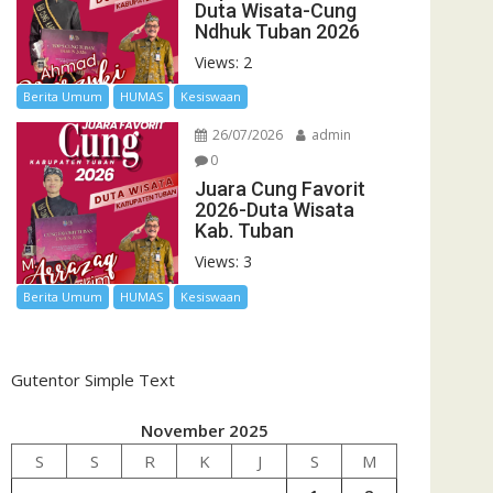
Duta Wisata-Cung
Ndhuk Tuban 2026
Views: 2
Berita Umum
HUMAS
Kesiswaan
26/07/2026
admin
0
Juara Cung Favorit
2026-Duta Wisata
Kab. Tuban
Views: 3
Berita Umum
HUMAS
Kesiswaan
Gutentor Simple Text
November 2025
S
S
R
K
J
S
M