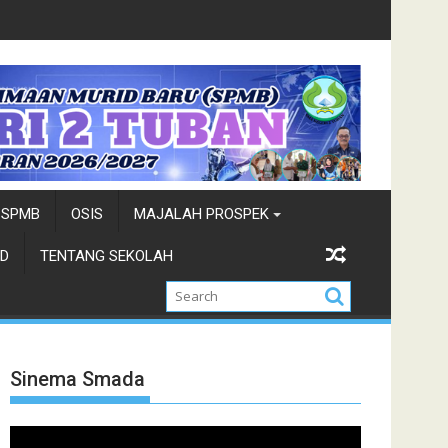
Wisata-Cung Ndhuk Tuban 2026
Juara Cung Favorit 2026-Duta Wisa
SPMB
OSIS
MAJALAH PROSPEK
D
TENTANG SEKOLAH
Sinema Smada