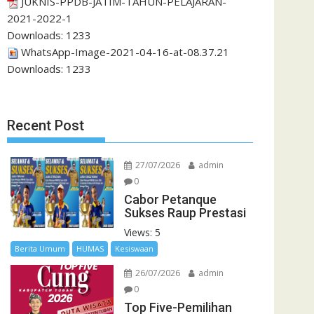
JUKNIS-PPDB-JATIM-TAHUN-PELAJARAN-
2021-2022-1
Downloads:
1233
WhatsApp-Image-2021-04-16-at-08.37.21
Downloads:
1233
Recent Post
27/07/2026
admin
0
Cabor Petanque
Sukses Raup Prestasi
Views: 5
Berita Umum
HUMAS
Kesiswaan
26/07/2026
admin
0
Top Five-Pemilihan