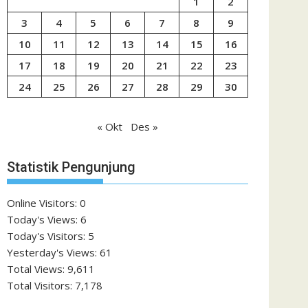
1
2
3
4
5
6
7
8
9
10
11
12
13
14
15
16
17
18
19
20
21
22
23
24
25
26
27
28
29
30
« Okt
Des »
Statistik Pengunjung
Online Visitors:
0
Today's Views:
6
Today's Visitors:
5
Yesterday's Views:
61
Total Views:
9,611
Total Visitors:
7,178