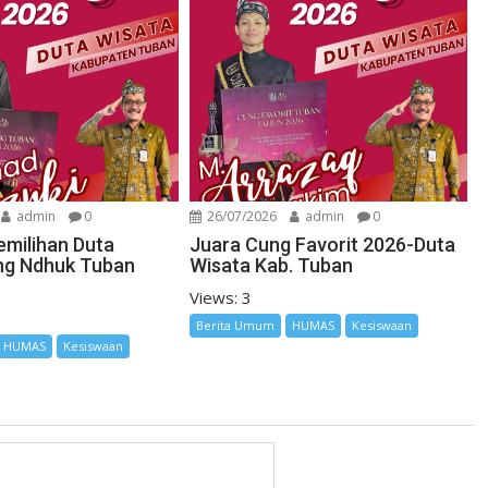
admin
0
26/07/2026
admin
0
emilihan Duta
Juara Cung Favorit 2026-Duta
ng Ndhuk Tuban
Wisata Kab. Tuban
Views: 3
Berita Umum
HUMAS
Kesiswaan
HUMAS
Kesiswaan