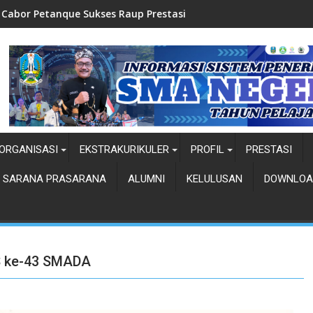
kses Raup Prestasi
Top Five-Pemilihan Duta 
ORGANISASI
EKSTRAKURIKULER
PROFIL
PRESTASI
SARANA PRASARANA
ALUMNI
KELULUSAN
DOWNLOA
S ke-43 SMADA