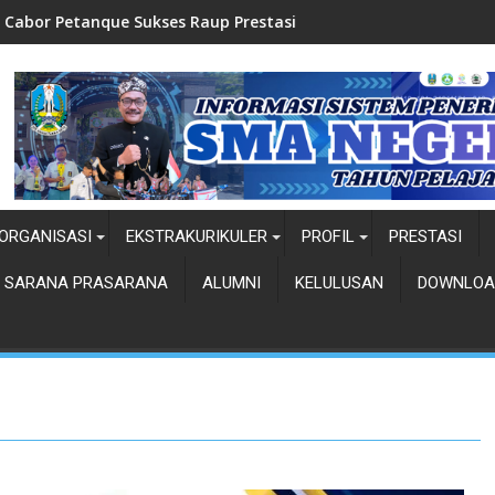
ukses Raup Prestasi
Top Five-Pemilihan Duta 
ORGANISASI
EKSTRAKURIKULER
PROFIL
PRESTASI
SARANA PRASARANA
ALUMNI
KELULUSAN
DOWNLOA