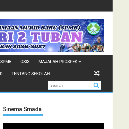
Wisata-Cung Ndhuk Tuban 2026
Juara Cung Favorit 2026-Duta Wis
SPMB
OSIS
MAJALAH PROSPEK
D
TENTANG SEKOLAH
Sinema Smada