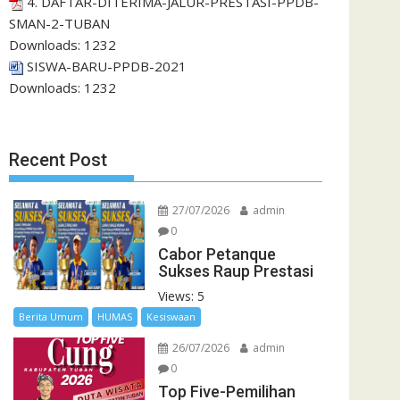
4. DAFTAR-DITERIMA-JALUR-PRESTASI-PPDB-
SMAN-2-TUBAN
Downloads:
1232
SISWA-BARU-PPDB-2021
Downloads:
1232
Recent Post
27/07/2026
admin
0
Cabor Petanque
Sukses Raup Prestasi
Views: 5
Berita Umum
HUMAS
Kesiswaan
26/07/2026
admin
0
Top Five-Pemilihan