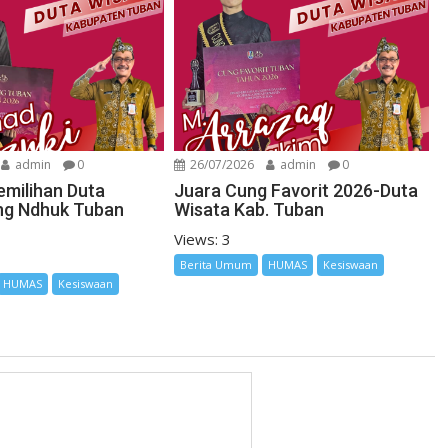
admin
0
26/07/2026
admin
0
emilihan Duta
Juara Cung Favorit 2026-Duta
ng Ndhuk Tuban
Wisata Kab. Tuban
Views: 3
Berita Umum
HUMAS
Kesiswaan
HUMAS
Kesiswaan