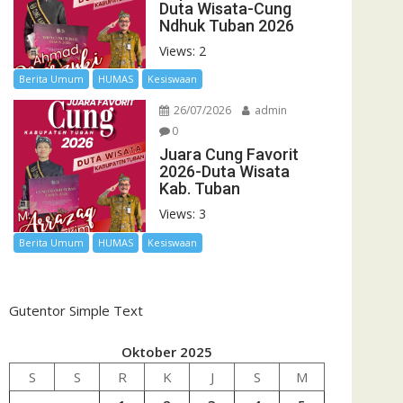
Duta Wisata-Cung
Ndhuk Tuban 2026
Views: 2
Berita Umum
HUMAS
Kesiswaan
26/07/2026
admin
0
Juara Cung Favorit
2026-Duta Wisata
Kab. Tuban
Views: 3
Berita Umum
HUMAS
Kesiswaan
Gutentor Simple Text
Oktober 2025
S
S
R
K
J
S
M