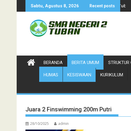
Skip
Cabor Petanque S
Sabtu, Agustus 8, 2026
Recent posts
to
content
BERANDA
BERITA UMUM
STRUKTUR 
HUMAS
KESISWAAN
KURIKULUM
Juara 2 Finswimming 200m Putri
28/10/2025
admin