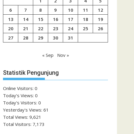
1
2
3
4
5
6
7
8
9
10
11
12
13
14
15
16
17
18
19
20
21
22
23
24
25
26
27
28
29
30
31
« Sep
Nov »
Statistik Pengunjung
Online Visitors:
0
Today's Views:
0
Today's Visitors:
0
Yesterday's Views:
61
Total Views:
9,621
Total Visitors:
7,173