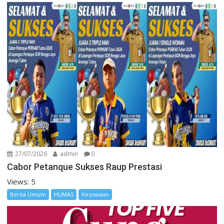
27/07/2026
admin
0
Cabor Petanque Sukses Raup Prestasi
Views: 5
Berita Umum
HUMAS
Kesiswaan