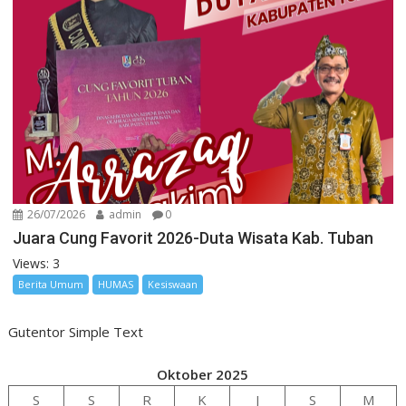
26/07/2026
admin
0
Juara Cung Favorit 2026-Duta Wisata Kab. Tuban
Views: 3
Berita Umum
HUMAS
Kesiswaan
Gutentor Simple Text
Oktober 2025
S
S
R
K
J
S
M