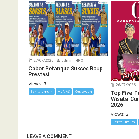
27/07/2026
admin
0
Cabor Petanque Sukses Raup
Prestasi
Views: 5
26/07/2026
Berita Umum
HUMAS
Kesiswaan
Top Five-P
Wisata-Cu
2026
Views: 2
Berita Umum
LEAVE A COMMENT