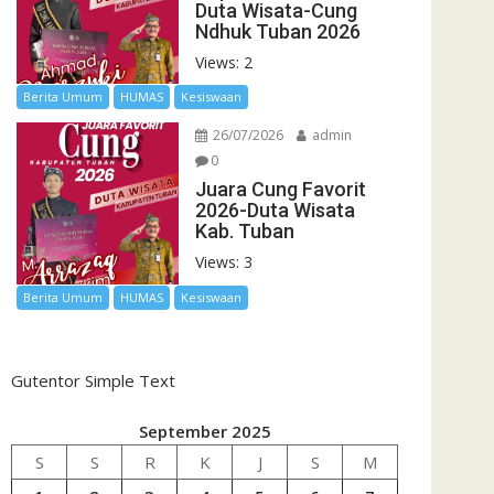
Duta Wisata-Cung
Ndhuk Tuban 2026
Views: 2
Berita Umum
HUMAS
Kesiswaan
26/07/2026
admin
0
Juara Cung Favorit
2026-Duta Wisata
Kab. Tuban
Views: 3
Berita Umum
HUMAS
Kesiswaan
Gutentor Simple Text
September 2025
S
S
R
K
J
S
M