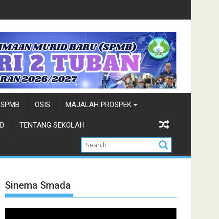
a Wisata-Cung Ndhuk Tuban 2026
Juara Cung Favorit 2026-Duta Wi
SPMB
OSIS
MAJALAH PROSPEK
D
TENTANG SEKOLAH
Sinema Smada