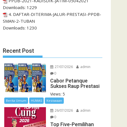
PPDB-2021-KADISDIK-JATIM-05042021
Downloads:
1229
4. DAFTAR-DITERIMA-JALUR-PRESTASI-PPDB-
SMAN-2-TUBAN
Downloads:
1230
Recent Post
27/07/2026
admin
0
Cabor Petanque
Sukses Raup Prestasi
Views: 5
Berita Umum
HUMAS
Kesiswaan
26/07/2026
admin
0
Top Five-Pemilihan