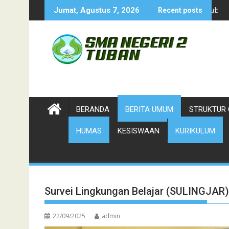
Skip
Cabor Petanque 
Jumat, Agustus 7, 2026
Recent posts
to
content
BERANDA
BERITA UMUM
STRUKTUR 
HUMAS
KESISWAAN
KURIKULUM
Survei Lingkungan Belajar (SULINGJAR)
22/09/2025
admin