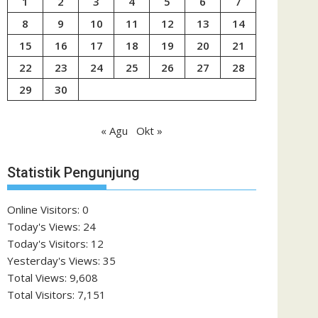
1
2
3
4
5
6
7
8
9
10
11
12
13
14
15
16
17
18
19
20
21
22
23
24
25
26
27
28
29
30
« Agu
Okt »
Statistik Pengunjung
Online Visitors:
0
Today's Views:
24
Today's Visitors:
12
Yesterday's Views:
35
Total Views:
9,608
Total Visitors:
7,151