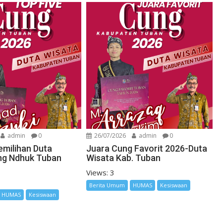
admin
0
26/07/2026
admin
0
emilihan Duta
Juara Cung Favorit 2026-Duta
ng Ndhuk Tuban
Wisata Kab. Tuban
Views: 3
Berita Umum
HUMAS
Kesiswaan
HUMAS
Kesiswaan