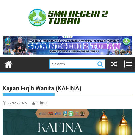
Skip
to
content
Kajian Fiqih Wanita (KAFINA)
22/09/2025
admin