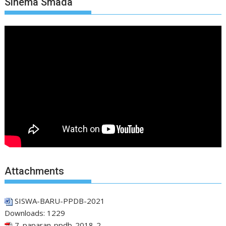
Sinema Smada
Attachments
SISWA-BARU-PPDB-2021
Downloads:
1229
7. paparan-ppdb-2018-2