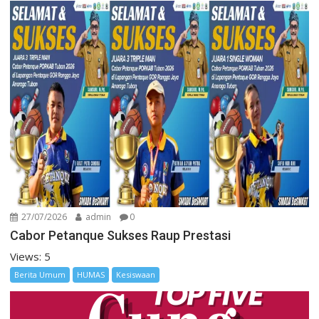
27/07/2026
admin
0
Cabor Petanque Sukses Raup Prestasi
Views: 5
Berita Umum
HUMAS
Kesiswaan