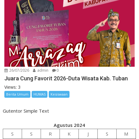
26/07/2026
admin
0
Juara Cung Favorit 2026-Duta Wisata Kab. Tuban
Views: 3
Berita Umum
HUMAS
Kesiswaan
Gutentor Simple Text
Agustus 2024
S
S
R
K
J
S
M