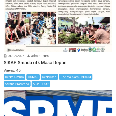
01/02/2026
admin
0
SIKAP Smada utk Masa Depan
Views: 45
Berita Umum
HUMAS
Kesiswaan
Pecinta Alam- MIDORI
Sarana Prasarana
SISPELIDUP