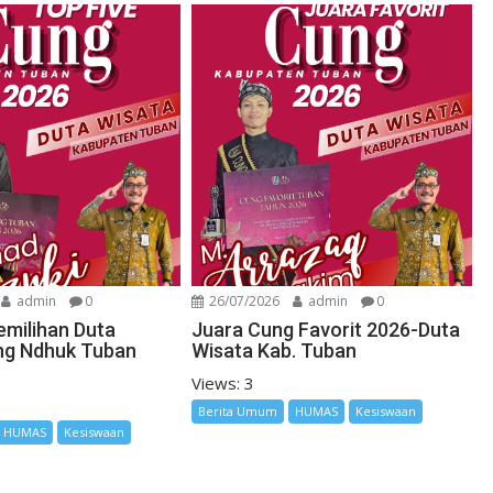
admin
0
26/07/2026
admin
0
emilihan Duta
Juara Cung Favorit 2026-Duta
ng Ndhuk Tuban
Wisata Kab. Tuban
Views: 3
Berita Umum
HUMAS
Kesiswaan
HUMAS
Kesiswaan