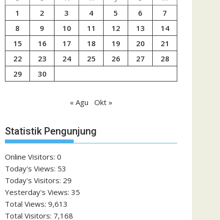
1
2
3
4
5
6
7
8
9
10
11
12
13
14
15
16
17
18
19
20
21
22
23
24
25
26
27
28
29
30
« Agu
Okt »
Statistik Pengunjung
Online Visitors:
0
Today's Views:
53
Today's Visitors:
29
Yesterday's Views:
35
Total Views:
9,613
Total Visitors:
7,168