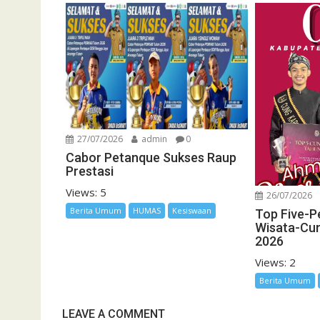
27/07/2026
admin
0
Cabor Petanque Sukses Raup
Prestasi
Views: 5
26/07/2026
Berita Umum
HUMAS
Kesiswaan
Top Five-P
Wisata-Cu
2026
Views: 2
Berita Umum
LEAVE A COMMENT