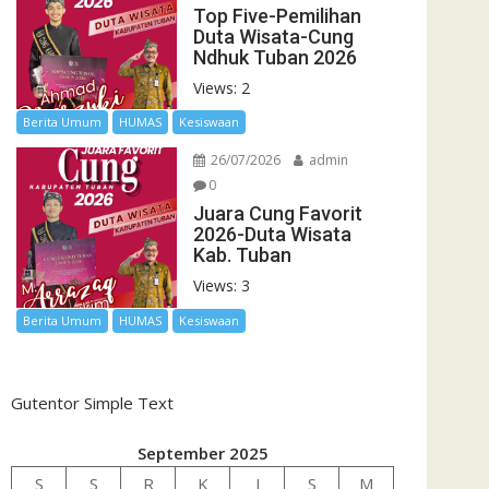
Top Five-Pemilihan
Duta Wisata-Cung
Ndhuk Tuban 2026
Views: 2
Berita Umum
HUMAS
Kesiswaan
26/07/2026
admin
0
Juara Cung Favorit
2026-Duta Wisata
Kab. Tuban
Views: 3
Berita Umum
HUMAS
Kesiswaan
Gutentor Simple Text
September 2025
S
S
R
K
J
S
M