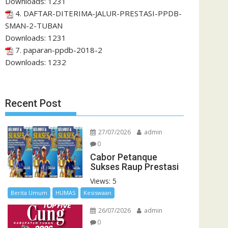
Downloads:
1231
4. DAFTAR-DITERIMA-JALUR-PRESTASI-PPDB-
SMAN-2-TUBAN
Downloads:
1231
7. paparan-ppdb-2018-2
Downloads:
1232
Recent Post
27/07/2026
admin
0
Cabor Petanque
Sukses Raup Prestasi
Views: 5
Berita Umum
HUMAS
Kesiswaan
26/07/2026
admin
0