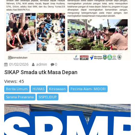
01/02/2026
admin
0
SIKAP Smada utk Masa Depan
Views: 45
Berita Umum
HUMAS
Kesiswaan
Pecinta Alam- MIDORI
Sarana Prasarana
SISPELIDUP