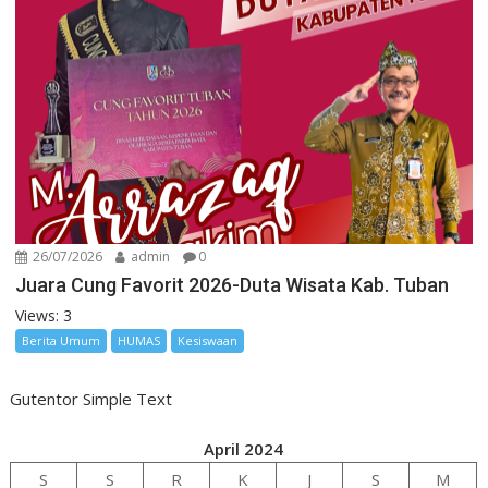
26/07/2026
admin
0
Juara Cung Favorit 2026-Duta Wisata Kab. Tuban
Views: 3
Berita Umum
HUMAS
Kesiswaan
Gutentor Simple Text
April 2024
S
S
R
K
J
S
M