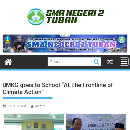
Skip
to
content
BMKG goes to School “At The Frontline of
Climate Action”
27/03/2024
admin