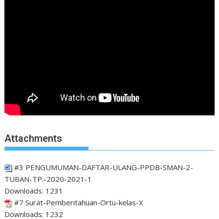
Attachments
#3 PENGUMUMAN-DAFTAR-ULANG-PPDB-SMAN-2-
TUBAN-TP.-2020-2021-1
Downloads:
1231
#7 Surat-Pemberitahuan-Ortu-kelas-X
Downloads:
1232