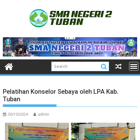
Skip
to
content
Pelatihan Konselor Sebaya oleh LPA Kab.
Tuban
30/10/2024
admin