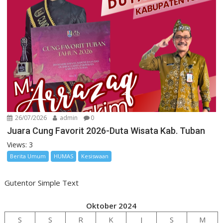
26/07/2026
admin
0
Juara Cung Favorit 2026-Duta Wisata Kab. Tuban
Views: 3
Berita Umum
HUMAS
Kesiswaan
Gutentor Simple Text
Oktober 2024
S
S
R
K
J
S
M