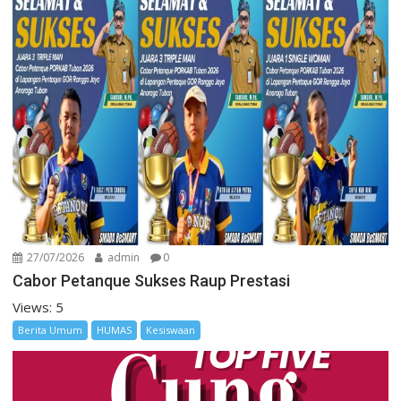
27/07/2026
admin
0
Cabor Petanque Sukses Raup Prestasi
Views: 5
Berita Umum
HUMAS
Kesiswaan