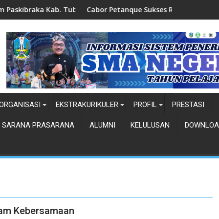
a Kab. Tuban
Cabor Petanque Sukses Raup Prestasi
ORGANISASI
EKSTRAKURIKULER
PROFIL
PRESTASI
SARANA PRASARANA
ALUMNI
KELULUSAN
DOWNLOA
lam Kebersamaan