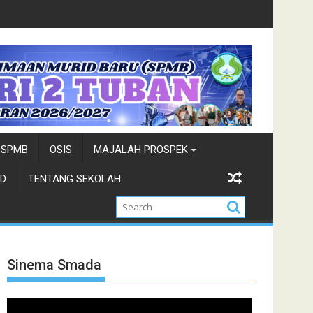
Top Five-Pemilihan Duta Wisata-Cung Ndhuk Tuban 2026
Juar
SPMB
OSIS
MAJALAH PROSPEK
D
TENTANG SEKOLAH
Sinema Smada