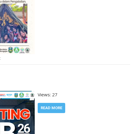
t
Views: 27
READ MORE