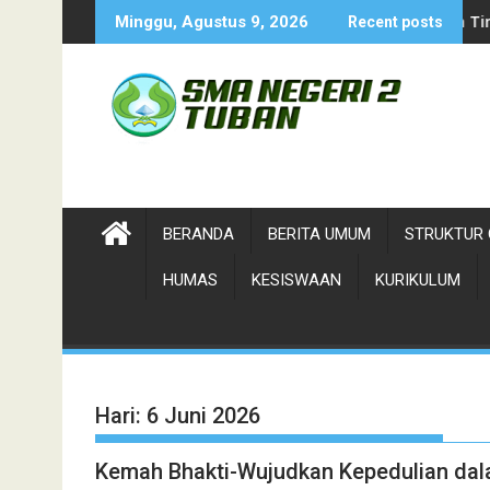
Skip
Tuban 2026
Siswa siswi SMADA Terpilih Tim Paskibrak
Minggu, Agustus 9, 2026
Recent posts
to
content
BERANDA
BERITA UMUM
STRUKTUR 
HUMAS
KESISWAAN
KURIKULUM
Hari:
6 Juni 2026
Kemah Bhakti-Wujudkan Kepedulian da