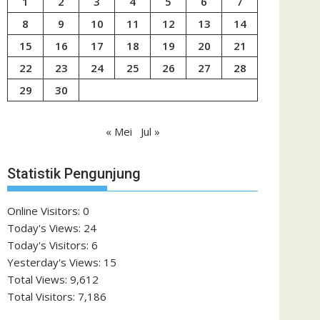
1
2
3
4
5
6
7
8
9
10
11
12
13
14
15
16
17
18
19
20
21
22
23
24
25
26
27
28
29
30
« Mei
Jul »
Statistik Pengunjung
Online Visitors:
0
Today's Views:
24
Today's Visitors:
6
Yesterday's Views:
15
Total Views:
9,612
Total Visitors:
7,186