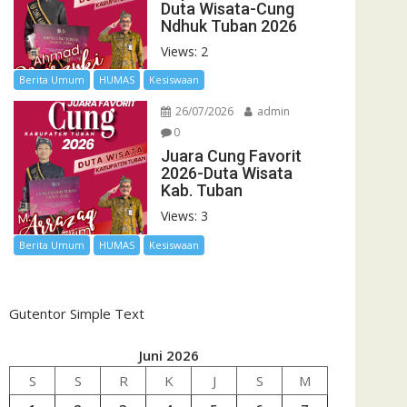
Duta Wisata-Cung
Ndhuk Tuban 2026
Views: 2
Berita Umum
HUMAS
Kesiswaan
26/07/2026
admin
0
Juara Cung Favorit
2026-Duta Wisata
Kab. Tuban
Views: 3
Berita Umum
HUMAS
Kesiswaan
Gutentor Simple Text
Juni 2026
S
S
R
K
J
S
M