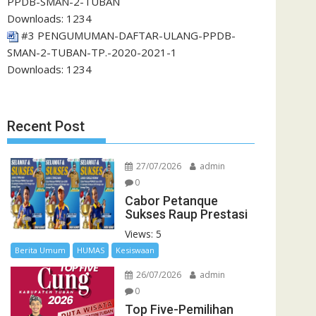
PPDB-SMAN-2-TUBAN
Downloads:
1234
#3 PENGUMUMAN-DAFTAR-ULANG-PPDB-
SMAN-2-TUBAN-TP.-2020-2021-1
Downloads:
1234
Recent Post
27/07/2026
admin
0
Cabor Petanque
Sukses Raup Prestasi
Views: 5
Berita Umum
HUMAS
Kesiswaan
26/07/2026
admin
0
Top Five-Pemilihan