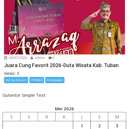
26/07/2026
admin
0
Juara Cung Favorit 2026-Duta Wisata Kab. Tuban
Views: 3
Berita Umum
HUMAS
Kesiswaan
Gutentor Simple Text
Mei 2026
S
S
R
K
J
S
M
1
2
3