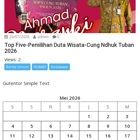
26/07/2026
admin
0
Top Five-Pemilihan Duta Wisata-Cung Ndhuk Tuban
2026
Views: 2
Berita Umum
HUMAS
Kesiswaan
Gutentor Simple Text
Mei 2026
S
S
R
K
J
S
M
1
2
3
4
5
6
7
8
9
10
11
12
13
14
15
16
17