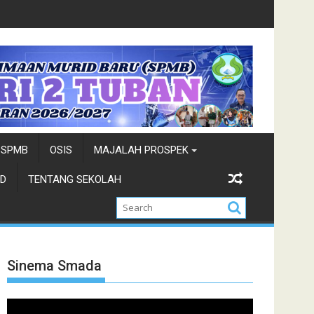
isata-Ndhuk Kab. Tuban 2026
Siswa siswi SMADA Terpi
SPMB
OSIS
MAJALAH PROSPEK
D
TENTANG SEKOLAH
Sinema Smada