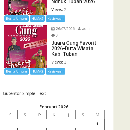
Ndhuk Tuban 2026
Views: 2
Berita Umum
HUMAS
Kesiswaan
26/07/2026
admin
0
Juara Cung Favorit
2026-Duta Wisata
Kab. Tuban
Views: 3
Berita Umum
HUMAS
Kesiswaan
Gutentor Simple Text
Februari 2026
S
S
R
K
J
S
M
1