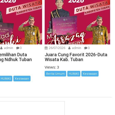
admin
0
26/07/2026
admin
0
emilihan Duta
Juara Cung Favorit 2026-Duta
ng Ndhuk Tuban
Wisata Kab. Tuban
Views: 3
Berita Umum
HUMAS
Kesiswaan
HUMAS
Kesiswaan