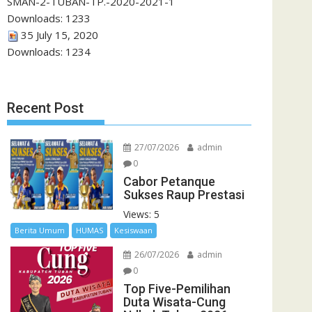
SMAN-2-TUBAN-TP.-2020-2021-1
Downloads:
1233
35 July 15, 2020
Downloads:
1234
Recent Post
27/07/2026
admin
0
Cabor Petanque
Sukses Raup Prestasi
Views: 5
Berita Umum
HUMAS
Kesiswaan
26/07/2026
admin
0
Top Five-Pemilihan
Duta Wisata-Cung