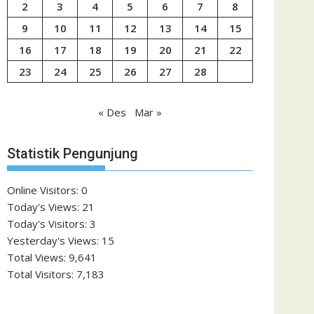
2
3
4
5
6
7
8
9
10
11
12
13
14
15
16
17
18
19
20
21
22
23
24
25
26
27
28
« Des
Mar »
Statistik Pengunjung
Online Visitors:
0
Today's Views:
21
Today's Visitors:
3
Yesterday's Views:
15
Total Views:
9,641
Total Visitors:
7,183