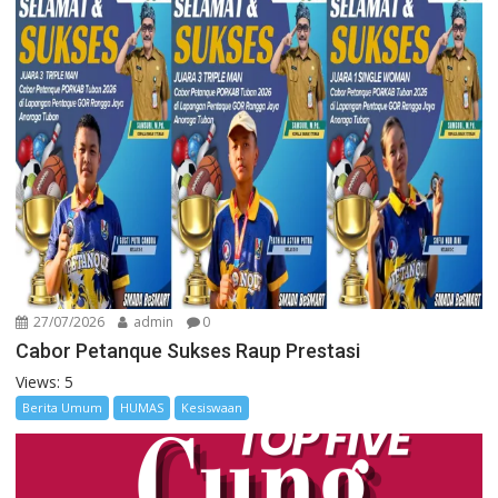
27/07/2026
admin
0
Cabor Petanque Sukses Raup Prestasi
Views: 5
Berita Umum
HUMAS
Kesiswaan