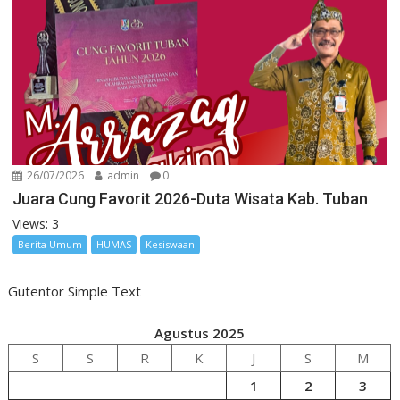
26/07/2026
admin
0
Juara Cung Favorit 2026-Duta Wisata Kab. Tuban
Views: 3
Berita Umum
HUMAS
Kesiswaan
Gutentor Simple Text
Agustus 2025
S
S
R
K
J
S
M
1
2
3