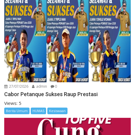
27/07/2026
admin
0
Cabor Petanque Sukses Raup Prestasi
Views: 5
Berita Umum
HUMAS
Kesiswaan