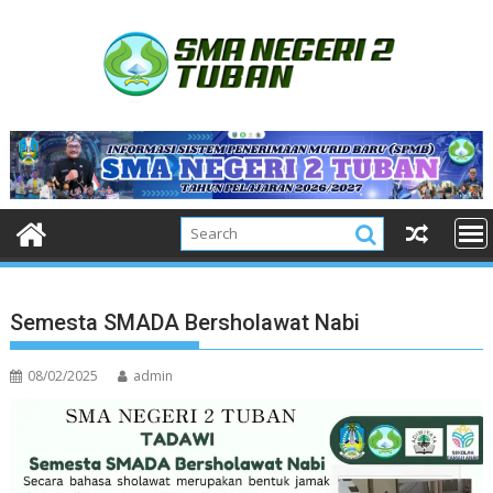
Skip
to
content
Semesta SMADA Bersholawat Nabi
08/02/2025
admin