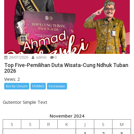
26/07/2026
admin
0
Top Five-Pemilihan Duta Wisata-Cung Ndhuk Tuban
2026
Views: 2
Berita Umum
HUMAS
Kesiswaan
Gutentor Simple Text
November 2024
S
S
R
K
J
S
M
1
2
3