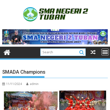
Skip
to
content
SMADA Champions
11/11/2024
admin