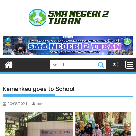
Skip
to
content
Kemenkeu goes to School
30/08/2024
admin