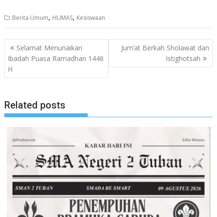
,
,
Berita Umum
HUMAS
Kesiswaan
Navigasi
Selamat Menunaikan
Jum’at Berkah Sholawat dan
pos
Ibadah Puasa Ramadhan 1446
Istighotsah
H
Related posts