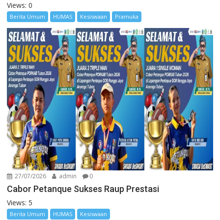
Views: 0
Berita Umum
HUMAS
Kesiswaan
Pramuka
27/07/2026
admin
0
Cabor Petanque Sukses Raup Prestasi
Views: 5
Berita Umum
HUMAS
Kesiswaan