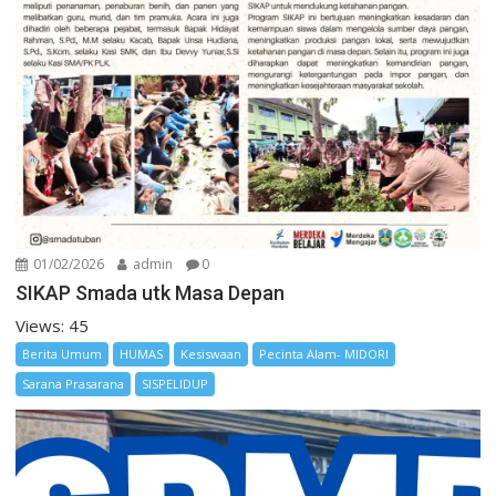
01/02/2026
admin
0
SIKAP Smada utk Masa Depan
Views: 45
Berita Umum
HUMAS
Kesiswaan
Pecinta Alam- MIDORI
Sarana Prasarana
SISPELIDUP