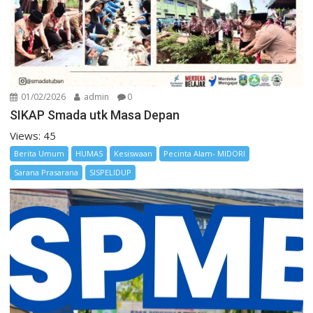
01/02/2026
admin
0
SIKAP Smada utk Masa Depan
Views: 45
Berita Umum
HUMAS
Kesiswaan
Pecinta Alam- MIDORI
Sarana Prasarana
SISPELIDUP