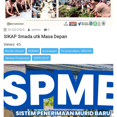
01/02/2026
admin
0
SIKAP Smada utk Masa Depan
Views: 45
Berita Umum
HUMAS
Kesiswaan
Pecinta Alam- MIDORI
Sarana Prasarana
SISPELIDUP