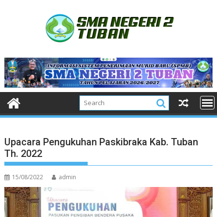
Skip
to
content
Upacara Pengukuhan Paskibraka Kab. Tuban
Th. 2022
15/08/2022
admin