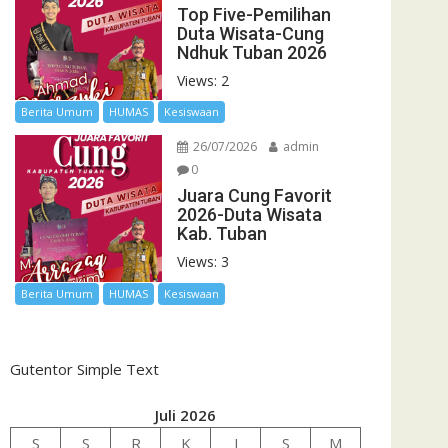
Top Five-Pemilihan
Duta Wisata-Cung
Ndhuk Tuban 2026
Views: 2
Berita Umum
HUMAS
Kesiswaan
26/07/2026
admin
0
Juara Cung Favorit
2026-Duta Wisata
Kab. Tuban
Views: 3
Berita Umum
HUMAS
Kesiswaan
Gutentor Simple Text
Juli 2026
S
S
R
K
J
S
M