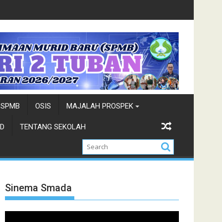
a Wisata-Cung Ndhuk Tuban 2026
Juara Cung Favorit 2026-Duta W
SPMB
OSIS
MAJALAH PROSPEK
D
TENTANG SEKOLAH
Sinema Smada