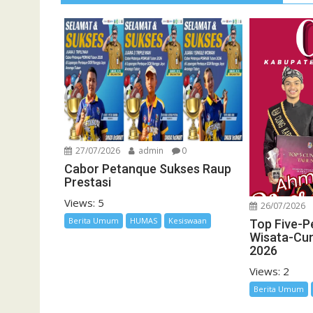
27/07/2026
admin
0
Cabor Petanque Sukses Raup
Prestasi
Views: 5
26/07/2026
Berita Umum
HUMAS
Kesiswaan
Top Five-P
Wisata-Cu
2026
Views: 2
Berita Umum