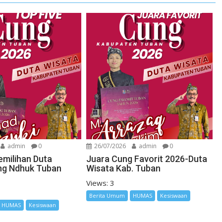
admin
0
26/07/2026
admin
0
emilihan Duta
Juara Cung Favorit 2026-Duta
ng Ndhuk Tuban
Wisata Kab. Tuban
Views: 3
Berita Umum
HUMAS
Kesiswaan
HUMAS
Kesiswaan