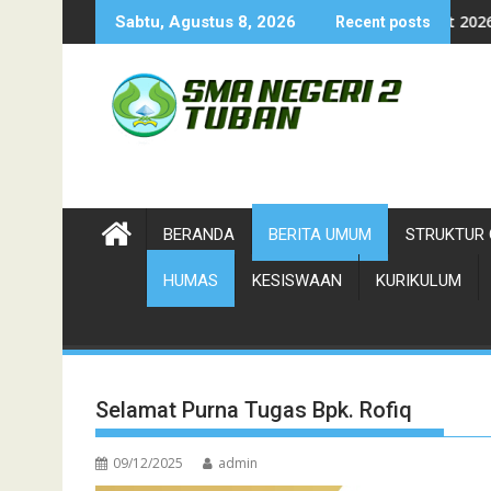
Skip
Cung Ndhuk Tuban 2026
Juara Cung Favorit 2026-Duta Wisata Kab.
Sabtu, Agustus 8, 2026
Recent posts
to
content
BERANDA
BERITA UMUM
STRUKTUR 
HUMAS
KESISWAAN
KURIKULUM
Selamat Purna Tugas Bpk. Rofiq
09/12/2025
admin