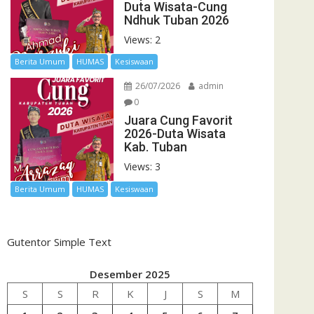
Duta Wisata-Cung
Ndhuk Tuban 2026
Views: 2
Berita Umum
HUMAS
Kesiswaan
26/07/2026
admin
0
Juara Cung Favorit
2026-Duta Wisata
Kab. Tuban
Views: 3
Berita Umum
HUMAS
Kesiswaan
Gutentor Simple Text
Desember 2025
S
S
R
K
J
S
M