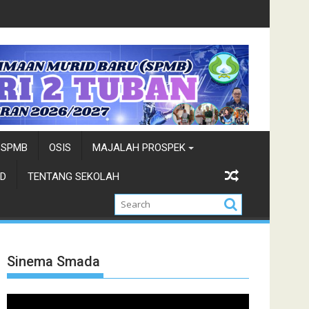
Siswa siswi SMADA Terpilih Tim Paskibraka Kab. Tuban
Cabo
SPMB
OSIS
MAJALAH PROSPEK
D
TENTANG SEKOLAH
Sinema Smada