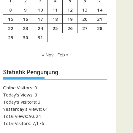
1
2
3
4
5
6
7
8
9
10
11
12
13
14
15
16
17
18
19
20
21
22
23
24
25
26
27
28
29
30
31
« Nov
Feb »
Statistik Pengunjung
Online Visitors:
0
Today's Views:
3
Today's Visitors:
3
Yesterday's Views:
61
Total Views:
9,624
Total Visitors:
7,176