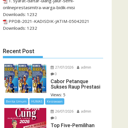
1. syarat-daftar-ulang-jalur-semi-
onlineprestasimitra-warga-bidik-misi
Downloads:
1232
PPDB-2021-KADISDIK-JATIM-05042021
Downloads:
1232
Recent Post
27/07/2026
admin
0
Cabor Petanque
Sukses Raup Prestasi
Views: 5
Berita Umum
HUMAS
Kesiswaan
26/07/2026
admin
0
Top Five-Pemilihan