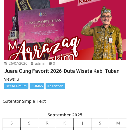
26/07/2026
admin
0
Juara Cung Favorit 2026-Duta Wisata Kab. Tuban
Views: 3
Berita Umum
HUMAS
Kesiswaan
Gutentor Simple Text
September 2025
S
S
R
K
J
S
M