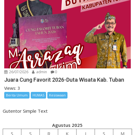
26/07/2026
admin
0
Juara Cung Favorit 2026-Duta Wisata Kab. Tuban
Views: 3
Berita Umum
HUMAS
Kesiswaan
Gutentor Simple Text
Agustus 2025
S
S
R
K
J
S
M