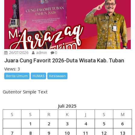
26/07/2026
admin
0
Juara Cung Favorit 2026-Duta Wisata Kab. Tuban
Views: 3
Berita Umum
HUMAS
Kesiswaan
Gutentor Simple Text
Juli 2025
S
S
R
K
J
S
M
1
2
3
4
5
6
7
8
9
10
11
12
13