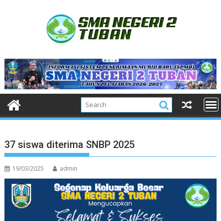
Skip
to
content
37 siswa diterima SNBP 2025
19/03/2025
admin