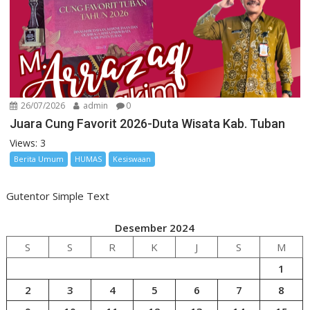
26/07/2026
admin
0
Juara Cung Favorit 2026-Duta Wisata Kab. Tuban
Views: 3
Berita Umum
HUMAS
Kesiswaan
Gutentor Simple Text
Desember 2024
S
S
R
K
J
S
M
1
2
3
4
5
6
7
8