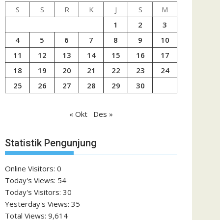
S
S
R
K
J
S
M
1
2
3
4
5
6
7
8
9
10
11
12
13
14
15
16
17
18
19
20
21
22
23
24
25
26
27
28
29
30
« Okt
Des »
Statistik Pengunjung
Online Visitors:
0
Today's Views:
54
Today's Visitors:
30
Yesterday's Views:
35
Total Views:
9,614