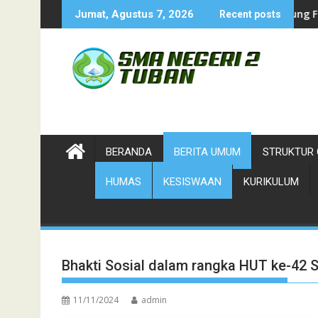
Skip
Duta Wisata-Cung Ndhuk Tuban 2026
Juara Cung Favorit 2026-Duta
Jumat, Agustus 7, 2026
Recent posts
to
content
BERANDA
BERITA UMUM
STRUKTUR 
HUMAS
KESISWAAN
KURIKULUM
Bhakti Sosial dalam rangka HUT ke-42
11/11/2024
admin