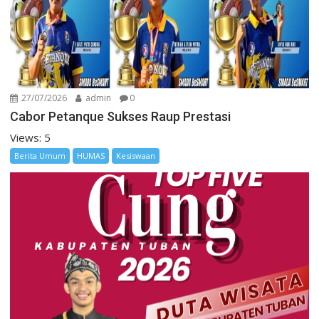
27/07/2026
admin
0
Cabor Petanque Sukses Raup Prestasi
Views: 5
Berita Umum
HUMAS
Kesiswaan