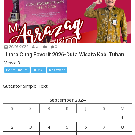
26/07/2026
admin
0
Juara Cung Favorit 2026-Duta Wisata Kab. Tuban
Views: 3
Berita Umum
HUMAS
Kesiswaan
Gutentor Simple Text
September 2024
S
S
R
K
J
S
M
1
2
3
4
5
6
7
8