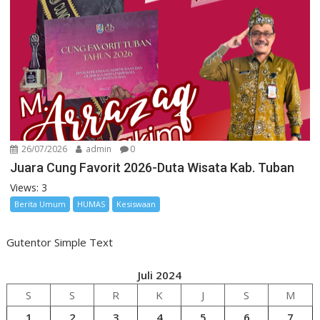
26/07/2026
admin
0
Juara Cung Favorit 2026-Duta Wisata Kab. Tuban
Views: 3
Berita Umum
HUMAS
Kesiswaan
Gutentor Simple Text
Juli 2024
S
S
R
K
J
S
M
1
2
3
4
5
6
7