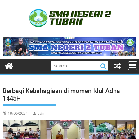
Skip
to
content
Berbagi Kebahagiaan di momen Idul Adha
1445H
19/06/2024
admin